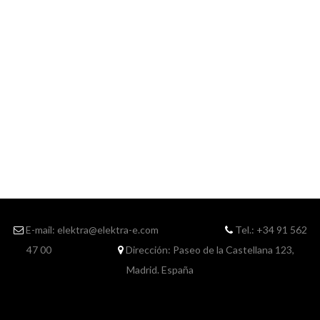
E-mail: elektra@elektra-e.com
Tel.: +34 91 562
47 00
Dirección: Paseo de la Castellana 123,
Madrid. España