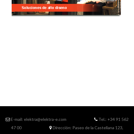
E-mail: elektra@elektra-e.com
Tel.: +34 91 562
47 00
Dirección: Paseo de la Castellana 123,